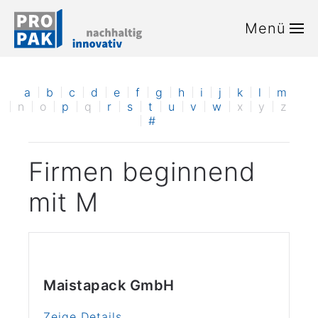
Menü
Zum Hauptinhalt springen
a
b
c
d
e
f
g
h
i
j
k
l
m
n
o
p
q
r
s
t
u
v
w
x
y
z
#
Firmen beginnend
mit M
Maistapack GmbH
Zeige Details